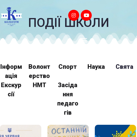
ПОДІЇ ШКОЛИ
Інформ
Волонт
Спорт
Наука
Свята
ація
ерство
Екскур
НМТ
Засіда
сії
ння
педаго
гів