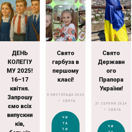
ДЕНЬ
Свято
Свято
КОЛЕГІУ
гарбуза в
Державн
МУ 2025!
першому
ого
16–17
класі!
Прапора
квітня.
України!
4 ЛИСТОПАДА 2024
Запрошу
СВЯТА
21 СЕРПНЯ 2024
ємо всіх
СВЯТА
випускни
ЧИ
ків,
ТА
ЧИ
ТИ