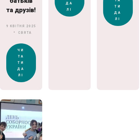
батьків
ТА
ДА
ТИ
та друзів!
ЛІ
ДА
ЛІ
9 КВІТНЯ 2025
СВЯТА
ЧИ
ТА
ТИ
ДА
ЛІ