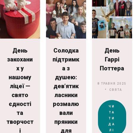
День
Солодка
День
закохани
підтримк
Гаррі
х у
а з
Поттера
нашому
душею:
8 ТРАВНЯ 2025
ліцеї —
дев’ятик
СВЯТА
свято
ласники
єдності
розмалю
ЧИ
та
вали
ТА
ТИ
творчост
пряники
ДА
і
для
ЛІ