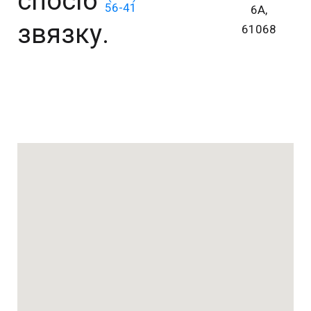
спосіб
56-41
6А,
звязку.
61068