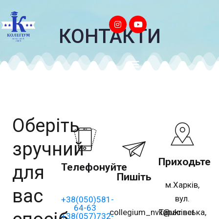
КОНТАКТИ
Оберіть
зручний
Приходьте
Телефонуйте
для
Пишіть
м.Харків,
вас
вул.
+38(050)581-
64-63
collegium_nvk@ukr.net
Тарасівська,
+38(057)732-