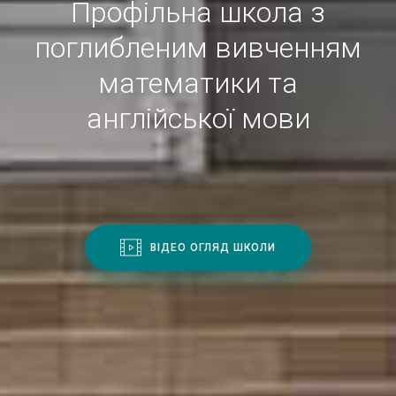
Профільна школа з
поглибленим вивченням
математики та
англійської мови
ВІДЕО ОГЛЯД ШКОЛИ