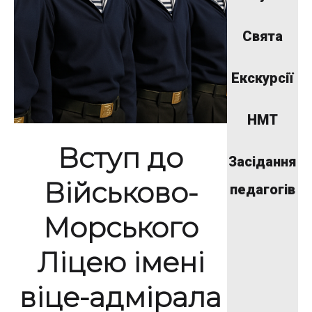
Свята
Екскурсії
НМТ
Вступ до
Засідання
Військово-
педагогів
Морського
Ліцею імені
віце-адмірала